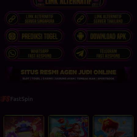
FastSpin